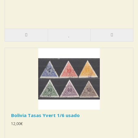
Bolivia Tasas Yvert 1/6 usado
12,00€